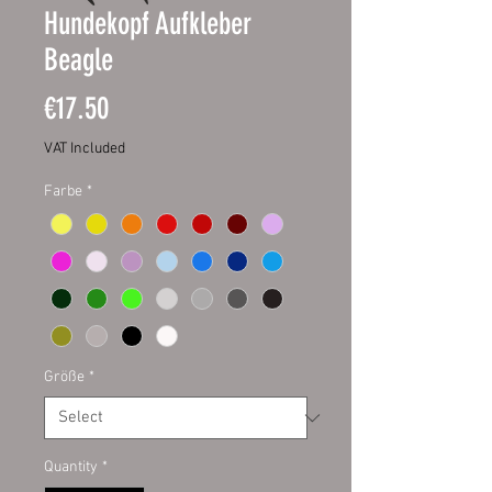
Hundekopf Aufkleber
Beagle
Price
€17.50
VAT Included
Farbe
*
Größe
*
Quantity
*