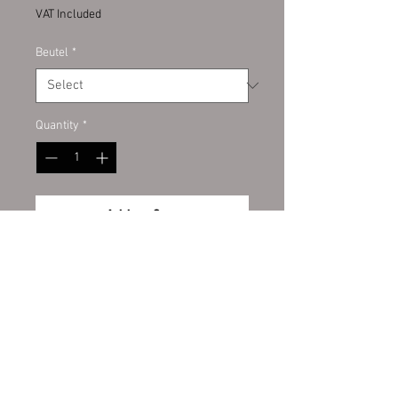
VAT Included
Beutel
*
Quantity
*
Add to Cart
Rinder-Darmstangen, kurz
ohne Konservierungsstoffe
Unsere Rinder-Darmstangen (kurz)
werden schonend getrocknet und
sind aufgrund ihrer Größe und
Stärke auch für kleinere Hunde
Wiederrufsbelehrung