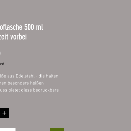
oflasche 500 ml
eit vorbei
Price
0
ded
äße aus Edelstahl - die halten
inen besonders heißen
uss bietet diese bedruckbare
asche für Sport, Freizeit oder
rch die
ndkonstruktion bleibt Heißes
ß und Kaltes lange kalt, für
ens 8 Stunden und