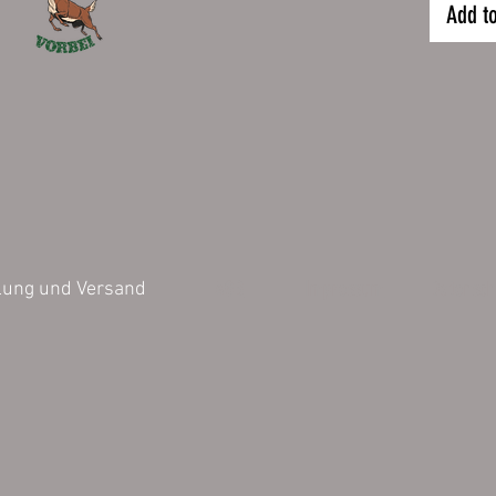
länger. 
Add t
mit Sch
empfohl
Höhe 26
Fassung
Die Druc
Jedes Mo
dieser F
Inhalt 1 
AGB
Impressum
Datensch
lung und Versand
Die bild
können v
Darstell
der Farb
untersch