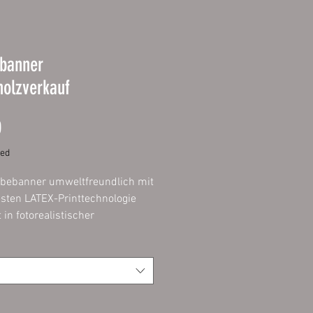
banner
olzverkauf
Price
0
ded
bebanner umweltfreundlich mit
sten LATEX-Printtechnologie
 in fotorealistischer
lität.
 geeignet für Aktionen,
ner, Veranstaltungen,
lanen und Fassadenwerbung.