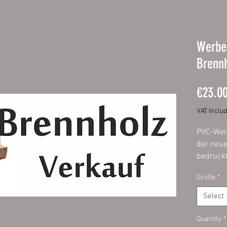
Werbe
Brennh
€23.0
VAT Inclu
PVC-Wer
der neue
bedruckt
Druckqua
Größe
*
Speziell
Partyban
Select
Gerüstp
Quantity
*