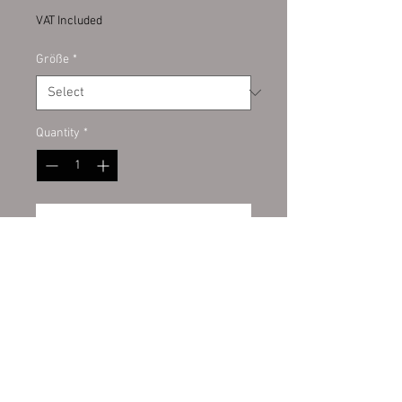
VAT Included
Größe
*
Quantity
*
Add to Cart
Banner:
PVC-Werbebanner
umweltfreundlich mit der
neuesten LATEX-Printtechnologie
bedruckt in fotorealistischer
Druckqualität.
Wiederrufsbelehrung