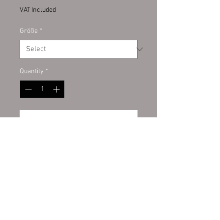
VAT Included
Größe
*
Quantity
*
Add to Cart
Banner:
PVC-Werbebanner
umweltfreundlich mit der
neuesten LATEX-Printtechnologie
bedruckt in fotorealistischer
Druckqualität.
Wiederrufsbelehrung