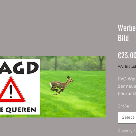
Werbe
Bild
€23.0
VAT Inclu
PVC-Wer
der neue
bedruckt
Druckqua
Größe
*
Speziell
Partyban
Select
Gerüstp
Quantity
*