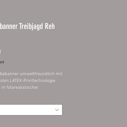
banner Treibjagd Reh
Price
0
ded
bebanner umweltfreundlich mit
sten LATEX-Printtechnologie
 in fotorealistischer
lität.
 geeignet für Aktionen,
ner, Veranstaltungen,
lanen und Fassadenwerbung.