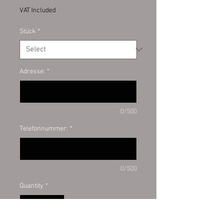
VAT Included
Stück
*
Adresse:
*
0/500
Telefonnummer:
*
0/500
Quantity
*