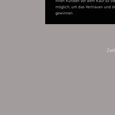
Ihren Kunden vor dem Kauf so vie
möglich, um das Vertrauen und d
gewinnen.
Wiederrufsbelehrung
Zah