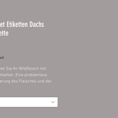
et Etiketten Dachs
ette
Price
ded
ren Sie Ihr Wildfleisch mit
tiketten. Eine problemlose
zierung des Fleisches und der
t ein muss und mit diesen
n problemlos, einfach und
möglich.
ie das Etikett mit einem