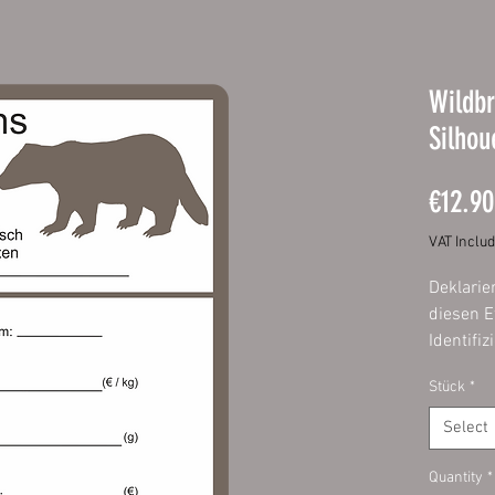
Wildbr
Silhou
€12.90
VAT Inclu
Deklarie
diesen E
Identifi
Wurst is
Stück
*
Etikette
schnell 
Select
Füllen S
Quantity
*