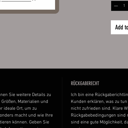
Permane
es kurz 
nicht ve
den Kart
Add t
das Etik
sodass d
und troc
Ganze pr
Kühlsch
Daten:
hochw
RÜCKGABERECHT
auf K
abger
nnen Sie weitere Details zu
Ich bin eine Rückgaberichtlin
Luftk
 Größen, Materialien und
Kunden erklären, was zu tun i
Aufkl
r ideale Ort, um zu
nicht zufrieden sind. Klare 
sonders macht und wie Ihre
Rückgabebedingungen sind r
Größen:
tieren können. Geben Sie
sind eine gute Möglichkeit, 
ca. 6 x 