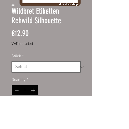
Wildbret Etiketten
Rehwild Silhouette
Price
€12.90
VAT Included
Stück
*
Quantity
*
Add to Cart
Deklarieren Sie Ihr Wildfleisch mit