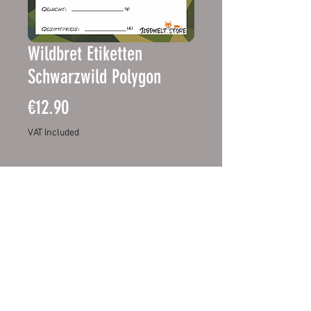
Wildbret Etiketten
Schwarzwild Polygon
Price
€12.90
VAT Included
Out of Stock
Deklarieren Sie Ihr Wildfleisch mit
diesen Etiketten. Eine problemlose
Identifizierung des Fleisches und
der Wurst ist ein muss und mit
diesen Etiketten problemlos,
einfach und schnell möglich.
Wiederrufsbelehrung