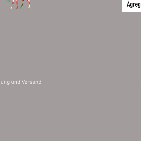
Höhe 80
Agrega
Fassung
Die Druc
Jedes Mo
dieser F
Aufgrun
AGB
Impressum
Datensch
lung und Versand
handwerk
keine 10
Emaille 
Leichte 
sind vert
exkludier
Vertretb