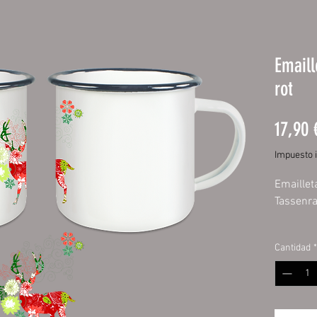
Emaill
rot
17,90 
Impuesto 
Emaillet
Tassenr
Emaillet
Cantidad
*
Beschic
Handspü