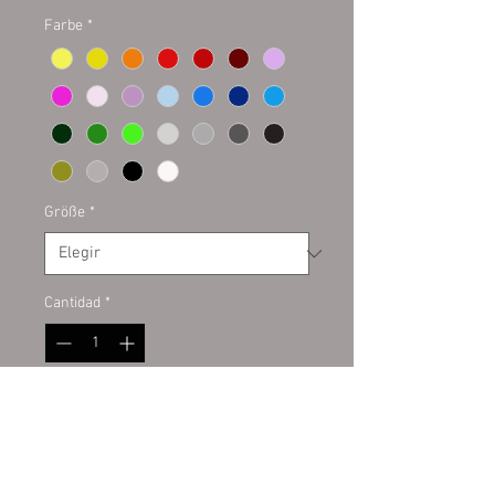
Farbe
*
Größe
*
Cantidad
*
Agregar al carrito
Plottaufkleber auf Kontur