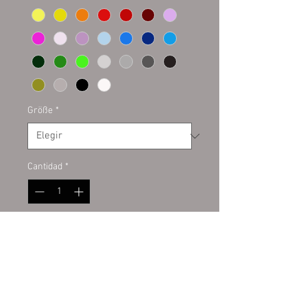
Größe
*
Cantidad
*
Agregar al carrito
Plottaufkleber auf Kontur
geschnitten. Hochwertige PVC