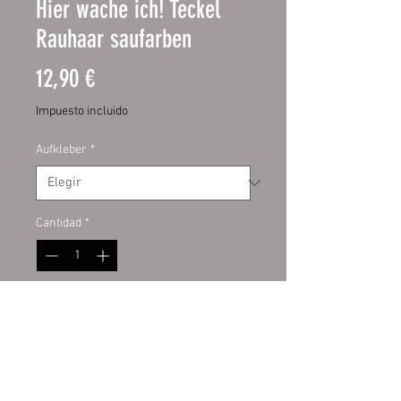
Hier wache ich! Teckel
Rauhaar saufarben
Precio
12,90 €
Impuesto incluido
Aufkleber
*
Cantidad
*
Agregar al carrito
Schild:
hochwertige Digitaldruckfo
lie mit UV-Schutzlaminat auf