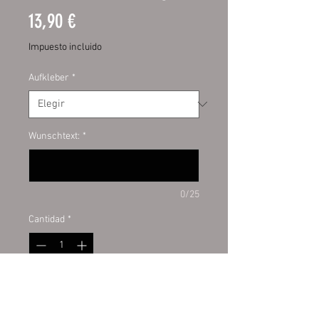
Precio
13,90 €
Impuesto incluido
Aufkleber
*
Wunschtext:
*
0/25
Cantidad
*
Agregar al carrito