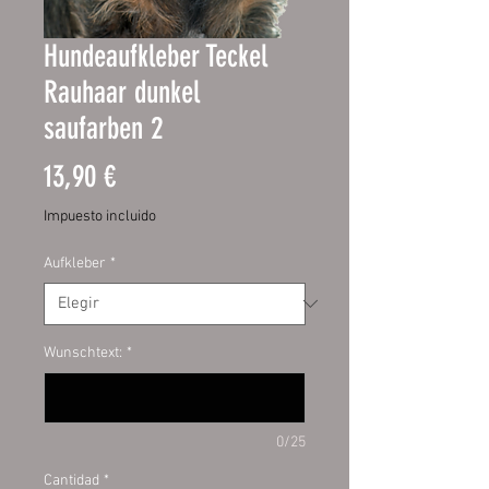
Hundeaufkleber Teckel
Rauhaar dunkel
saufarben 2
Precio
13,90 €
Impuesto incluido
Aufkleber
*
Wunschtext:
*
0/25
Cantidad
*