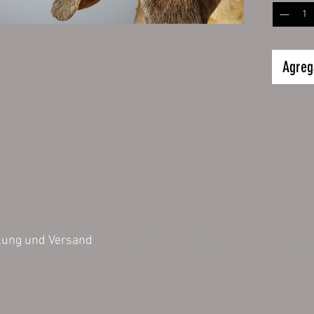
Größe:
32 x 24
Inhalt 1 
Agrega
Die bild
können v
Darstell
der Farb
untersch
AGB
Impressum
Datensch
lung und Versand