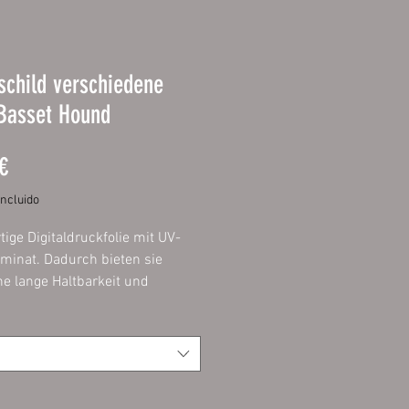
child verschiedene
 Basset Hound
Precio
€
incluido
ige Digitaldruckfolie mit UV-
minat. Dadurch bieten sie
ne lange Haltbarkeit und
lange die Intensität ihrer
 Aufgezogen
verbundplatte 3mm mit
deten Ecken.