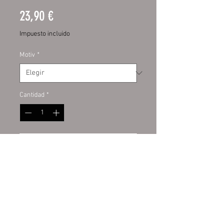
Precio
23,90 €
Impuesto incluido
Motiv
*
Cantidad
*
Agregar al carrito
Hochwertige Digitaldruckfolie mit
UV-Schutzlaminat. Dadurch bieten
sie Ihnen eine lange Haltbarkeit
und behalten lange die Intensität