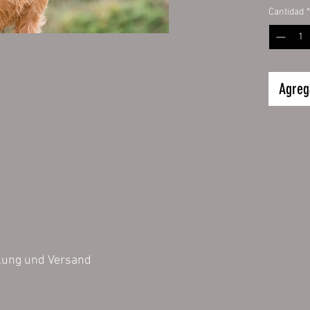
Cantidad
*
Größe:
32 x 24
Inhalt 1 
Agrega
Die bild
können v
Darstell
der Farb
untersch
AGB
Impressum
Datensch
lung und Versand