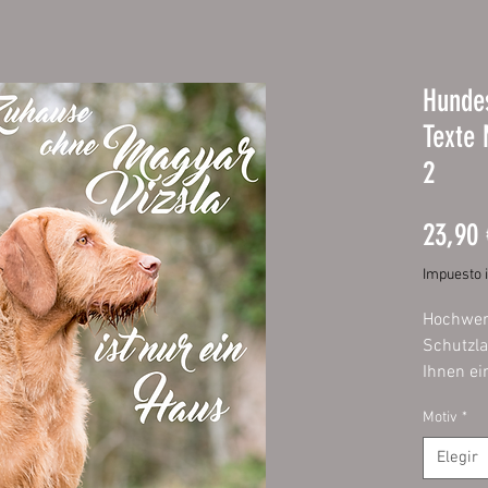
Hundes
Texte 
2
23,90 
Impuesto 
Hochwert
Schutzla
Ihnen ei
behalten 
Motiv
*
Farben.
auf Alu
Elegir
abgerun