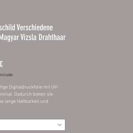
child Verschiedene
Magyar Vizsla Drahthaar
Precio
€
incluido
ige Digitaldruckfolie mit UV-
minat. Dadurch bieten sie
ne lange Haltbarkeit und
lange die Intensität ihrer
 Aufgezogen
verbundplatte 3mm mit
deten Ecken.