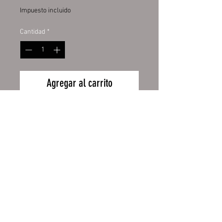
Impuesto incluido
Cantidad
*
Agregar al carrito
Hochwertige Digitaldruckfolie mit
UV-Schutzlaminat. Dadurch bieten
sie Ihnen eine lange Haltbarkeit
und behalten lange die Intensität
ihrer Farben. Aufgezogen
auf Aluverbundplatte 3mm mit
Wiederrufsbelehrung
abgerundeten Ecken.
Zahlung und Versand
Größe:
AGB
32 x 24 cm