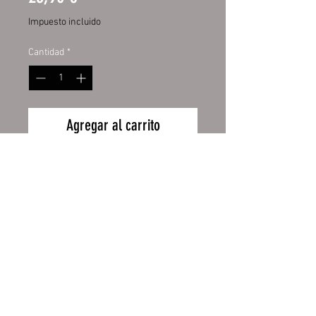
Impuesto incluido
Cantidad
*
Agregar al carrito
Hochwertige Digitaldruckfolie mit
UV-Schutzlaminat. Dadurch bieten
sie Ihnen eine lange Haltbarkeit
und behalten lange die Intensität
ihrer Farben. Aufgezogen
auf Aluverbundplatte 3mm mit
Wiederrufsbelehrung
abgerundeten Ecken.
Zahlung und Versand
Größe:
AGB