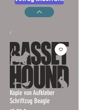
Kopie von Aufkleber
Schriftzug Beagle