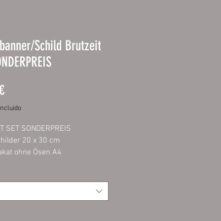
anner/Schild Brutzeit
ONDERPREIS
Precio
€
incluido
T SET SONDERPREIS
hilder 20 x 30 cm
akat ohne Ösen A4
bebanner umweltfreundlich mit
sten LATEX-Printtechnologie
 in fotorealistischer