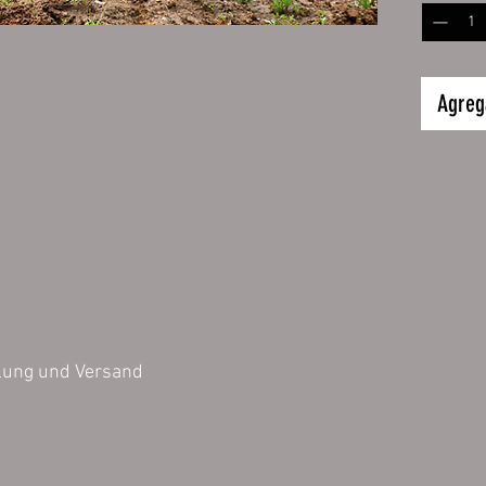
Druckqua
Speziell
Partyban
Gerüstp
Agrega
Der Bann
Metallös
Banners,
Plakate 
PVC F
510 
Umwel
Digit
Brand
Fotor
AGB
Impressum
Datensch
lung und Versand
100% 
Wied
Für d
Schild: