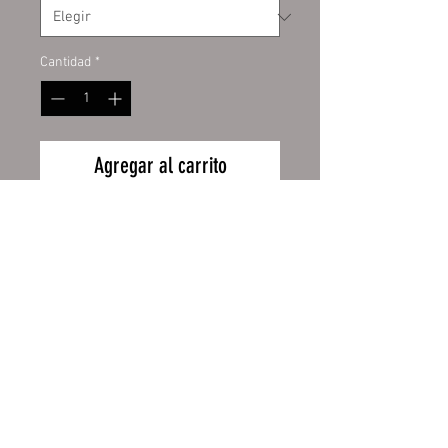
Cantidad
*
Agregar al carrito
PVC-Werbebanner
umweltfreundlich mit der
neuesten LATEX-Printtechnologie
bedruckt in fotorealistischer
Druckqualität.
Speziell geeignet für Aktionen,
Wiederrufsbelehrung
Partybanner, Veranstaltungen,
Gerüstplanen und
Zahlung und Versand
Fassadenwerbung.
AGB