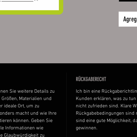
nicht ve
den Kart
Agrega
das Etik
sodass d
und troc
Ganze pr
Kühlsch
Daten:
hochw
RÜCKGABERECHT
auf K
abger
nnen Sie weitere Details zu
Ich bin eine Rückgaberichtlin
Luftk
 Größen, Materialien und
Kunden erklären, was zu tun i
Aufkl
r ideale Ort, um zu
nicht zufrieden sind. Klare 
sonders macht und wie Ihre
Rückgabebedingungen sind r
Größen:
tieren können. Geben Sie
sind eine gute Möglichkeit, 
ca. 6 x 
le Informationen wie
gewinnen.
ie Glaubwürdigkeit zu