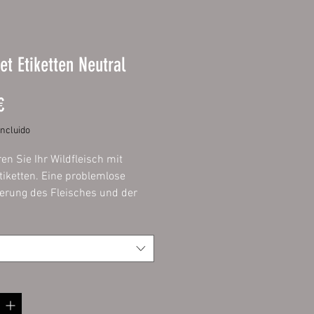
et Etiketten Neutral
Precio
€
incluido
ren Sie Ihr Wildfleisch mit
tiketten. Eine problemlose
zierung des Fleisches und der
t ein muss und mit diesen
n problemlos, einfach und
möglich.
ie das Etikett mit einem
ntmarker aus und lassen Sie
antrocknen, sodass die Schrift