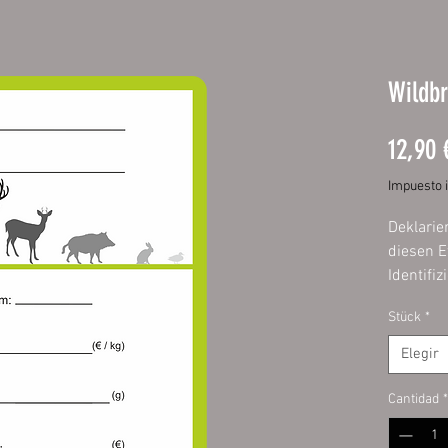
Wildbr
12,90 
Impuesto 
Deklarie
diesen E
Identifi
Wurst is
Stück
*
Etikette
schnell 
Elegir
Füllen S
Cantidad
*
Permane
es kurz 