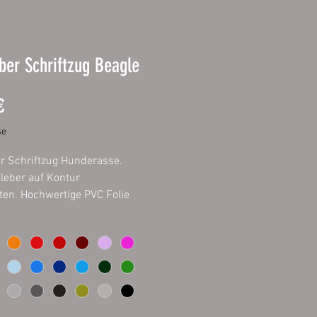
ber Schriftzug Beagle
Prix
€
se
r Schriftzug Hunderasse.
kleber auf Kontur
ten. Hochwertige PVC Folie
ür den Innen- und
eich. Auf allem verklebbar was
 staubfrei ist. Inhalt 1 Stück.
cm
 cm