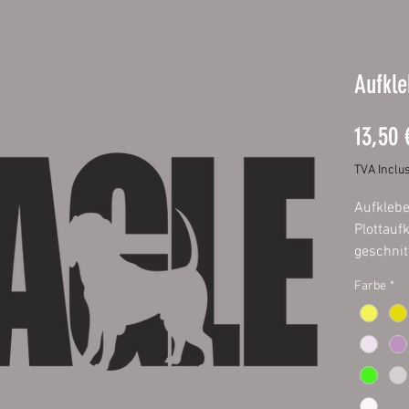
Aufkle
13,50 
TVA Inclu
Aufklebe
Plottauf
geschnit
Oracal f
Farbe
*
Außenber
fett- und
Größen:
20 x 8 
30 x 12