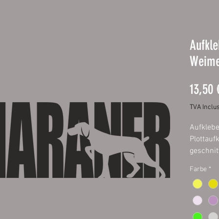
Aufkle
Weime
13,50 
TVA Inclu
Aufklebe
Plottauf
geschnit
Oracal f
Farbe
*
Außenber
fett- und
Größen:
20 x 8 