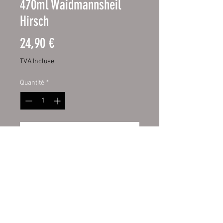
470ml Waidmannsheil
Hirsch
Prix
24,90 €
TVA Incluse
Quantité
*
Ajouter au panier
Edelstahl-Thermobecher 17oz
Hochwertiger 17oz Edelstahl-
Thermobecher
Hochweiß, glänzende
Oberfläche