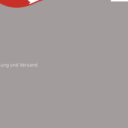
Fassung
Die Druc
Jedes Mo
dieser F
Aufgrun
AGB
Impressum
Datensch
lung und Versand
handwerk
keine 10
Emaille 
Leichte 
sind vert
exkludier
Vertretb
- Schwa