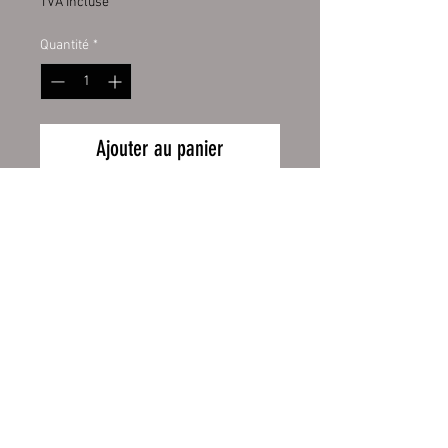
TVA Incluse
Quantité
*
Ajouter au panier
Emailletasse weiß 12oz, mit
schwarzem Tassenrand.
Emailletasse weiß mit original
ORCA Beschichtung
Wiederrufsbelehrung
Handspülung empfohlen
Zahlung und Versand
Höhe 80 mm, Ø 80 mm, ca. 130 g
AGB
Impressum