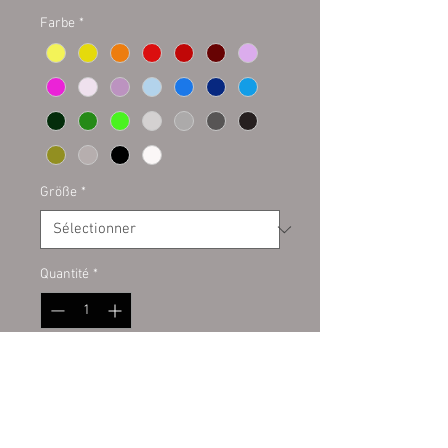
Farbe
*
Größe
*
Quantité
*
Ajouter au panier
Plottaufkleber auf Kontur