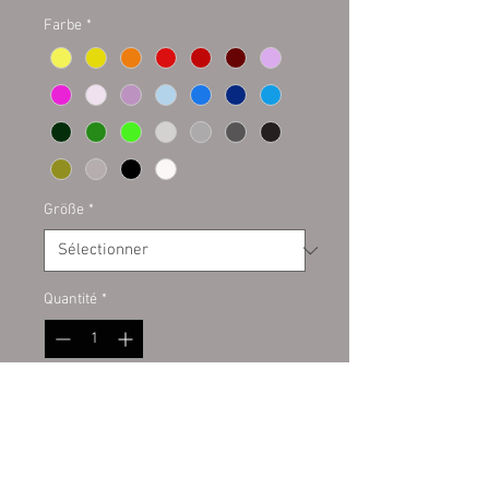
Farbe
*
Größe
*
Quantité
*
Ajouter au panier
Plottaufkleber auf Kontur