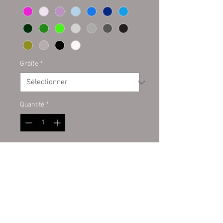
Größe
*
Quantité
*
Ajouter au panier
Plottaufkleber auf Kontur
geschnitten. Hochwertige PVC
Folie Oracal für den Innen- und
Außenbereich. Auf allem