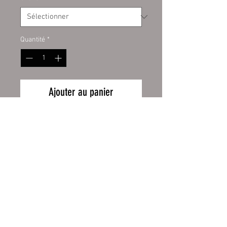
Quantité
*
Ajouter au panier
Digitaldruckaufkleber auf Kontur
geschnitten. Hochwertige PVC
Folie für den Innen- und
Außenbereich. Auf allem
verklebbar was fett- und staubfrei
ist. Inhalt 1 Stück.
Wiederrufsbelehrung
Größen:
ca. 20 x 10 cm
Zahlung und Versand
ca. 40 x 18 cm
AGB