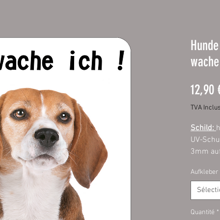
Hunde 
wache 
12,90 
TVA Inclu
Schild:
h
UV-Schut
3mm auf
Ecken. M
Aufkleber
Außenbe
Sélect
Aufklebe
mit UV-S
Quantité
*