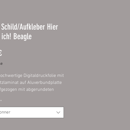
Schild/Aufkleber Hier
ich! Beagle
Prix
€
se
ochwertige Digitaldruckfolie mit
zlaminat auf Aluverbundplatte
gezogen mit abgerundeten
ontage im Innen- und
*
reich möglich.
ionner
r:
hochwertige Digitaldruckfolie
chutzlaminat. Dadurch bieten