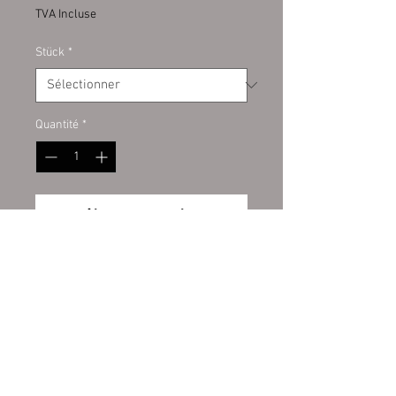
TVA Incluse
Stück
*
Quantité
*
Ajouter au panier
Schweine Ohren XXL
ohne Konservierungsmittel
Unsere getrockneten Schweine-
Ohren XXL sind besonders beliebt
bei Hunden, da sie aufgrund ihrer
harten Konsistenz einen
Wiederrufsbelehrung