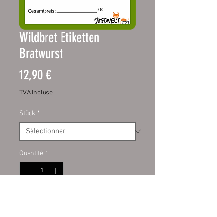
Wildbret Etiketten
Bratwurst
Prix
12,90 €
TVA Incluse
Stück
*
Quantité
*
Ajouter au panier