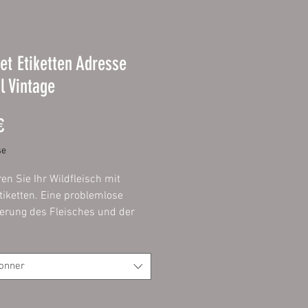
et Etiketten Adresse
l Vintage
Prix
€
se
ren Sie Ihr Wildfleisch mit
tiketten. Eine problemlose
zierung des Fleisches und der
t ein muss und mit diesen
n problemlos, einfach und
möglich.
ionner
ie das Etikett mit einem
*