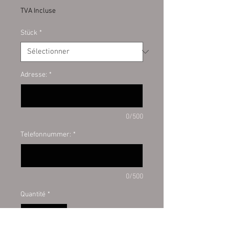
TVA Incluse
Stück
*
Adresse:
*
0/500
Telefonnummer:
*
0/500
Quantité
*