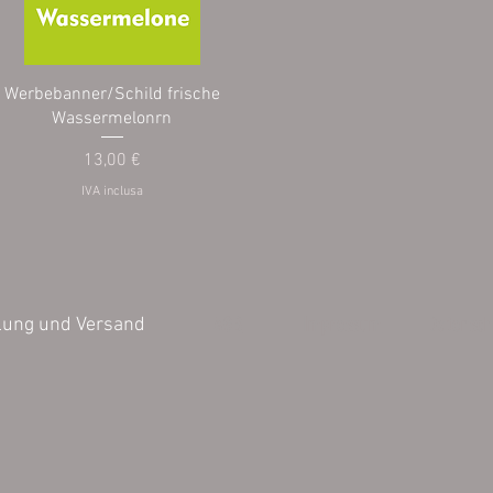
Werbebanner/Schild frische
Wassermelonrn
Prezzo
13,00 €
IVA inclusa
AGB
Impressum
Datensch
lung und Versand