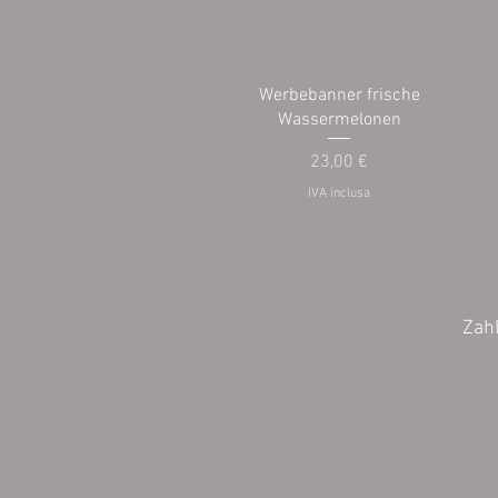
Werbebanner frische
Wassermelonen
Prezzo
23,00 €
IVA inclusa
Wiederrufsbelehrung
Zah