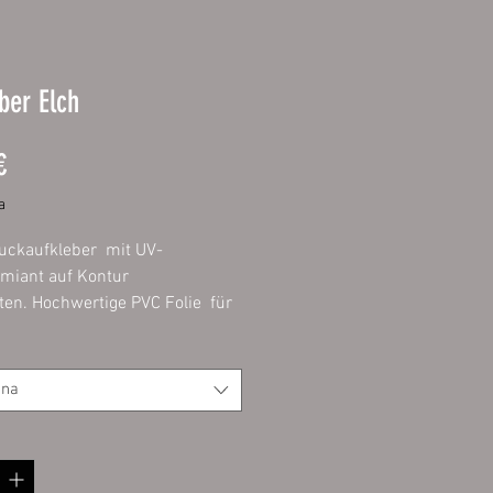
ber Elch
Prezzo
€
a
ruckaufkleber mit UV-
miant auf Kontur
ten. Hochwertige PVC Folie für
n- und Außenbereich. Auf
rklebbar was fett- und staubfrei
lt 1 Stück.
ona
sser 30 cm, 40 cm, 60 cm