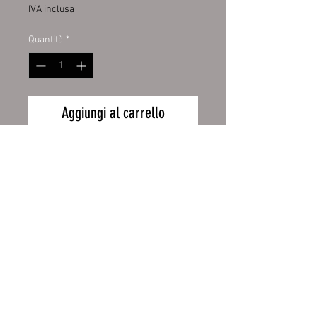
IVA inclusa
Quantità
*
Aggiungi al carrello
Emailletasse weiß 12oz, mit
schwarzem Tassenrand.
Emailletasse weiß mit original
ORCA Beschichtung
Wiederrufsbelehrung
Handspülung empfohlen
Zahlung und Versand
Höhe 80 mm, Ø 80 mm, ca. 130 g
AGB