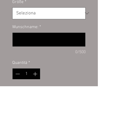
Größe
*
Wunschname:
*
0/500
Quantità
*
Aggiungi al carrello
Nudeletiketten zur Verschönerung
Ihrer selbgemachten Pasta.
Daten: