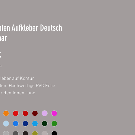
nien Aufkleber Deutsch
aar
Prezzo
€
a
kleber auf Kontur
ten. Hochwertige PVC Folie
ür den Innen- und
eich. Auf allem verklebbar was
 staubfrei ist. Inhalt 1 Stück.
 11 cm
 22 cm