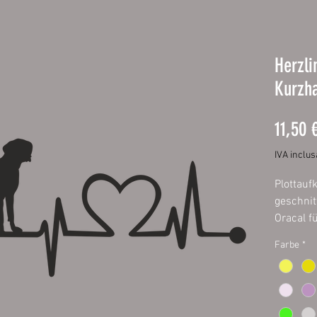
Herzli
Kurzh
11,50 
IVA inclus
Plottauf
geschnit
Oracal f
Außenber
Farbe
*
fett- und
Größen:
ca. 20 x
ca. 40 x