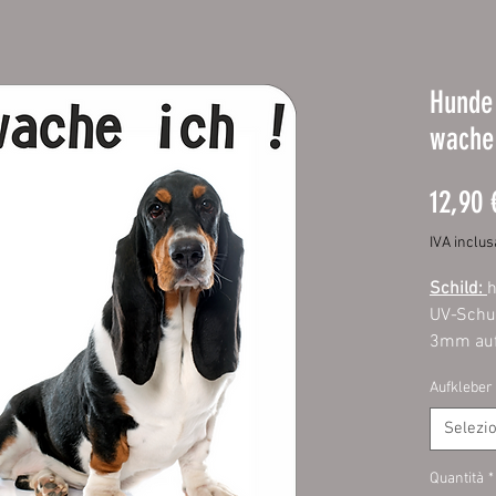
Hunde 
wache 
12,90 
IVA inclus
Schild:
h
UV-Schut
3mm auf
Ecken. M
Aufkleber
Außenbe
Selezi
Aufklebe
mit UV-S
Quantità
*