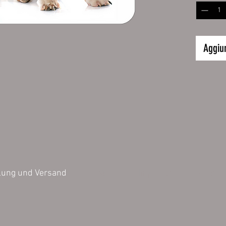
sie Ihne
behalten 
Farben. 
wodurch 
Aggiun
leicht g
allen st
im Inne
möglich.
geschnit
Hunde Sc
Beagle 2
Bitte Wu
Zeichen 
AGB
Impressum
Datensch
lung und Versand
Größe:
20 x 20
Inhalt 1 