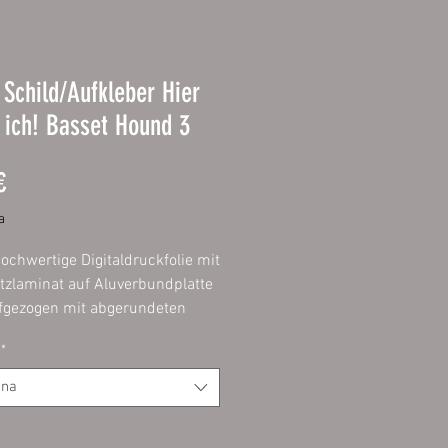
Schild/Aufkleber Hier
ich! Basset Hound 3
Prezzo
€
a
ochwertige Digitaldruckfolie mit
zlaminat auf Aluverbundplatte
gezogen mit abgerundeten
ontage im Innen- und
*
reich möglich.20 x 20 cm
ona
r:
hochwertige Digitaldruckfolie
chutzlaminat. Dadurch bieten