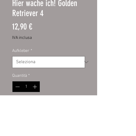
Hier wache ich! Golden
Retriever 4
Prezzo
12,90 €
IVA inclusa
Aufkleber
*
Quantità
*
Aggiungi al carrello
Schild:
hochwertige Digitaldruckfo
lie mit UV-Schutzlaminat auf