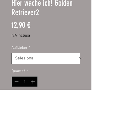
Hier wache ich! Golden
Retriever2
Prezzo
12,90 €
IVA inclusa
Aufkleber
*
Quantità
*
Aggiungi al carrello
Schild:
hochwertige Digitaldruckfo
lie mit UV-Schutzlaminat auf