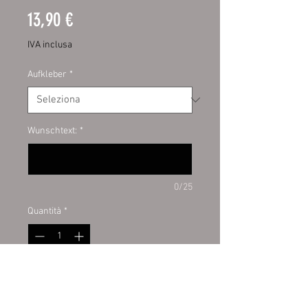
Prezzo
13,90 €
IVA inclusa
Aufkleber
*
Wunschtext:
*
0/25
Quantità
*
Aggiungi al carrello