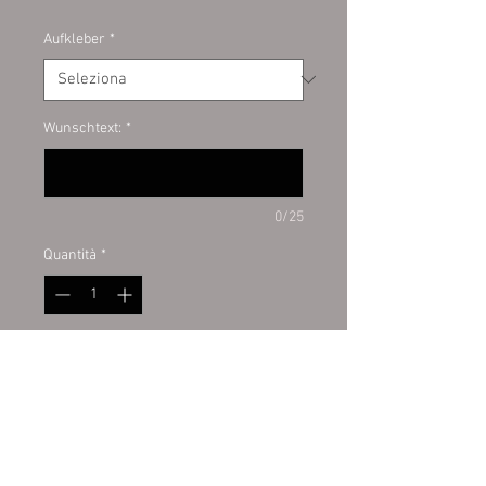
Aufkleber
*
Wunschtext:
*
0/25
Quantità
*
Aggiungi al carrello
Hundeaufkleber von hoher Qualität
Der Hundeaufkleber ist aus